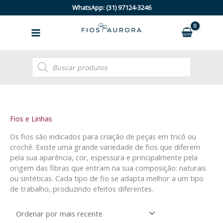
Ir
WhatsApp: (31) 97124-3246
para
o
conteúdo
Pesquisar
produtos
Classificado
Fios e Linhas
por
mais
Os fios são indicados para criação de peças em tricô ou
recente
crochê. Existe uma grande variedade de fios que diferem
pela sua aparência, cor, espessura e principalmente pela
origem das fibras que entram na sua composição: naturais
ou sintéticas. Cada tipo de fio se adapta melhor a um tipo
de trabalho, produzindo efeitos diferentes.