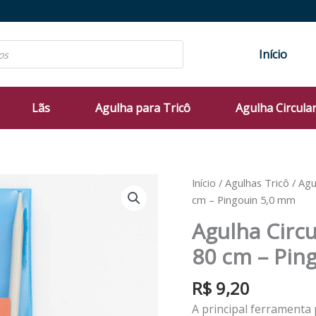
Início
Lãs
Agulha para Tricô
Agulha Circula
Início
/
Agulhas Tricô
/
Agu
cm – Pingouin 5,0 mm
Agulha Circu
80 cm – Pin
R$
9,20
A principal ferramenta p