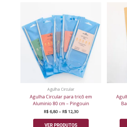
Faixa
de
preço:
R$ 6,80
através
R$ 12,30
Agulha Circular
Agulha Circular para tricô em
Agulh
Aluminio 80 cm – Pingouin
Ba
R$
6,80
–
R$
12,30
VER PRODUTOS