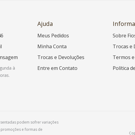
Ajuda
Informa
46
Meus Pedidos
Sobre Fio
l
Minha Conta
Trocas e 
ensagem
Trocas e Devoluções
Termos e
Entre em Contato
Política d
gunda à
oras.
resentadas podem sofrer variações
, promoções e formas de
Cop