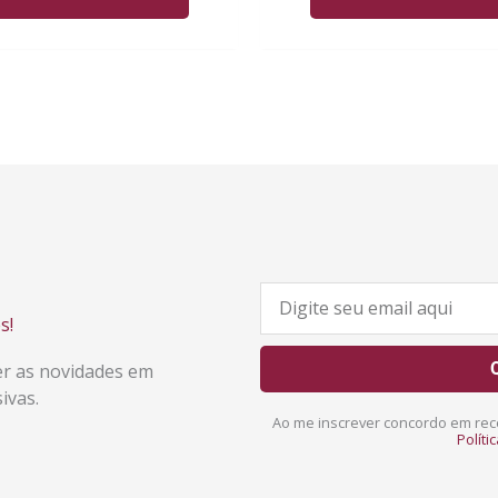
E
-
s!
m
er as novidades em
a
ivas.
i
Ao me inscrever concordo em rece
l
Políti