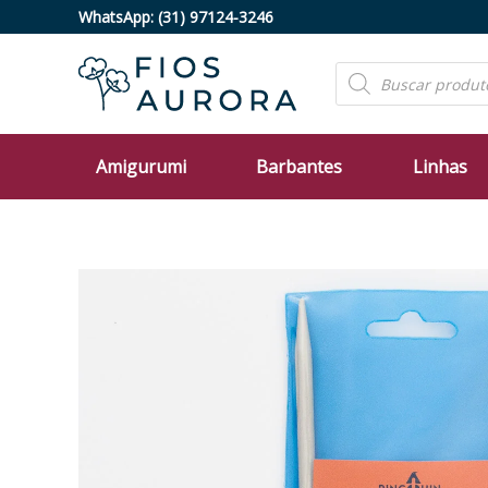
Ir
WhatsApp:
(31) 97124-3246
para
o
Pesquisar
produtos
conteúdo
Amigurumi
Barbantes
Linhas