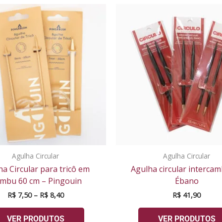
Faixa
de
preço:
R$ 7,50
através
R$ 8,40
Agulha Circular
Agulha Circular
a Circular para tricô em
Agulha circular intercam
mbu 60 cm – Pingouin
Ébano
R$
7,50
–
R$
8,40
R$
41,90
VER PRODUTOS
VER PRODUTOS