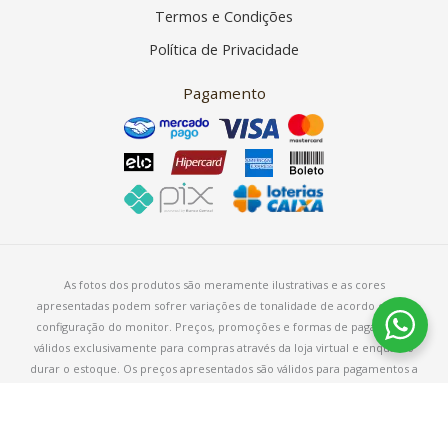
Termos e Condições
Política de Privacidade
Pagamento
As fotos dos produtos são meramente ilustrativas e as cores
apresentadas podem sofrer variações de tonalidade de acordo com a
configuração do monitor. Preços, promoções e formas de pagamento
válidos exclusivamente para compras através da loja virtual e enquanto
durar o estoque. Os preços apresentados são válidos para pagamentos a
vista e podem sofrer alterações sem aviso prévio.
Copyright © 2026 – Armarinho Fios Aurora – CNPJ 38.113.611/0001-19
Rua Dom Braz Baltazar, 365, Cachoeirinha. Belo Horizonte/MG. CEP