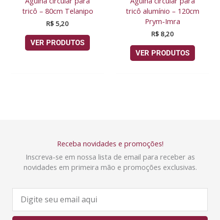
Agulha circular para
Agulha circular para
tricô – 80cm Telanipo
tricô alumínio – 120cm
Prym-Imra
R$
5,20
R$
8,20
VER PRODUTOS
VER PRODUTOS
Receba novidades e promoções!
Inscreva-se em nossa lista de email para receber as
novidades em primeira mão e promoções exclusivas.
E
-
m