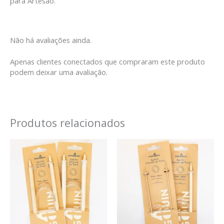
para Artesão.
Não há avaliações ainda.
Apenas clientes conectados que compraram este produto
podem deixar uma avaliação.
Produtos relacionados
Faixa
Faixa
de
de
preço:
preço:
R$ 12,00
R$ 7,50
através
através
R$ 12,50
R$ 8,40