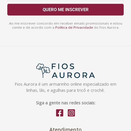
m
a
QUERO ME INSCREVER
i
l
Ao me inscrever concordo em receber emails promocionais e estou
ciente e de acordo com a
Política de Privacidade
do Fios Aurora.
Fios Aurora é um armarinho online especializado em
linhas, lãs, e agulhas para tricô e crochê.
Siga a gente nas redes sociais:
Atendimento