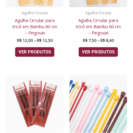
Agulha Circular
Agulha Circular
Agulha Circular para
Agulha Circular para
tricô em Bambu 80 cm
tricô em Bambu 60 cm
– Pingouin
– Pingouin
R$
12,00
–
R$
12,50
R$
7,50
–
R$
8,40
VER PRODUTOS
VER PRODUTOS
Faixa
de
preço:
R$ 8,20
através
R$ 14,99