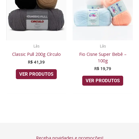
Lãs
Lãs
Classic Pull 200g Círculo
Fio Cisne Super Bebê –
100g
R$
41,39
R$
19,79
VER PRODUTOS
VER PRODUTOS
Receba novidades e promoções!