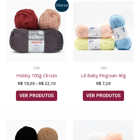
Faixa
Oferta!
de
preço:
R$ 19,30
através
R$ 22,10
Lãs
Lãs
Hobby 100g Círculo
Lã Baby Pingouin 40g
R$
19,30
–
R$
22,10
R$
7,29
VER PRODUTOS
VER PRODUTOS