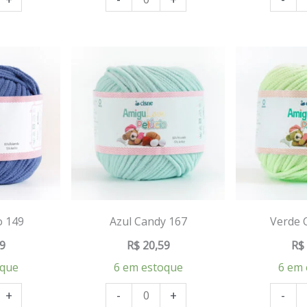
o 149
Azul Candy 167
Verde 
9
R$
20,59
R$
oque
6 em estoque
6 em 
+
-
+
-