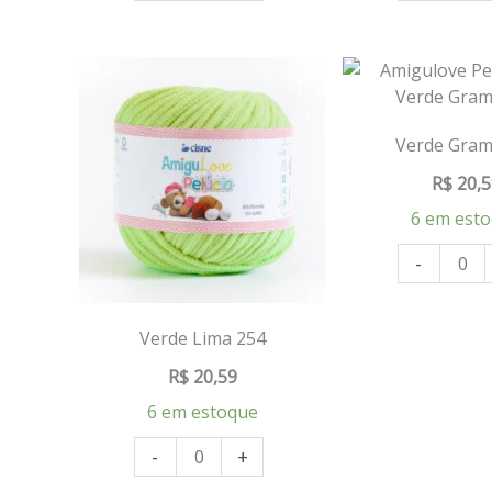
Verde Gram
R$
20,5
6 em est
-
Verde Lima 254
R$
20,59
6 em estoque
-
+