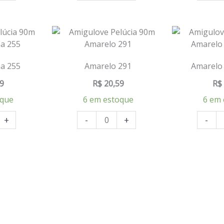
a 255
Amarelo 291
Amarelo 
9
R$
20,59
R$
oque
6 em estoque
6 em 
+
-
+
-