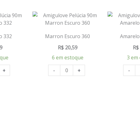
o 332
Marron Escuro 360
Amarelo
9
R$
20,59
R$
oque
6 em estoque
3 em 
+
-
+
-