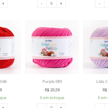
+
-
+
-
 046
Purple 089
Lilás 
9
R$
20,59
R$
oque
6 em estoque
6 em 
+
-
+
-