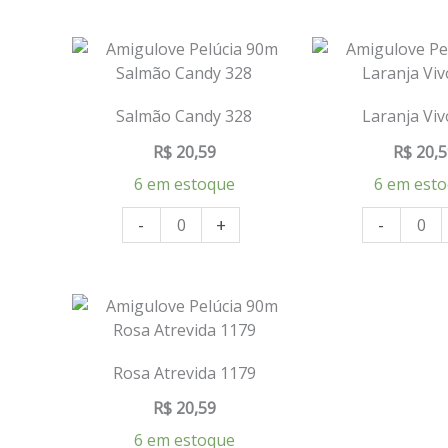
Salmão Candy 328
Laranja Viv
R$
20,59
R$
20,5
6 em estoque
6 em est
-
+
-
Rosa Atrevida 1179
R$
20,59
6 em estoque