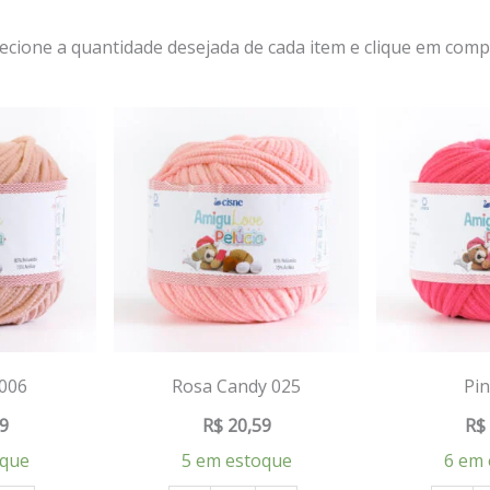
lecione a quantidade desejada de cada item e clique em comp
 006
Rosa Candy 025
Pin
9
R$
20,59
R$
oque
5 em estoque
6 em 