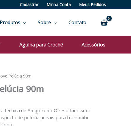
Cadastrar
Minha Conta
Meus Pedidos
Produtos
Sobre
Contato
r
Agulha para Crochê
Acessórios
ove
ove
ove
ove
ove
Amigulove
Amigulove
Amigulove
Amigulove
love Pelúcia 90m
Pelúcia
Pelúcia
Pelúcia
Pelúcia
elúcia 90m
90m
90m
90m
90m
o
o
Coral
Roxo
Mostarda
Bordô
035
112
308
1005
r a técnica de Amigurumi. O resultado será
dade
quantidade
quantidade
quantidade
quantidade
specto de pelúcia, ideais para transmitir
dade
dade
dade
dade
rinho.