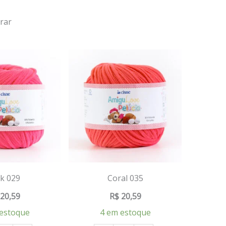
rar
k 029
Coral 035
20,59
R$
20,59
estoque
4 em estoque