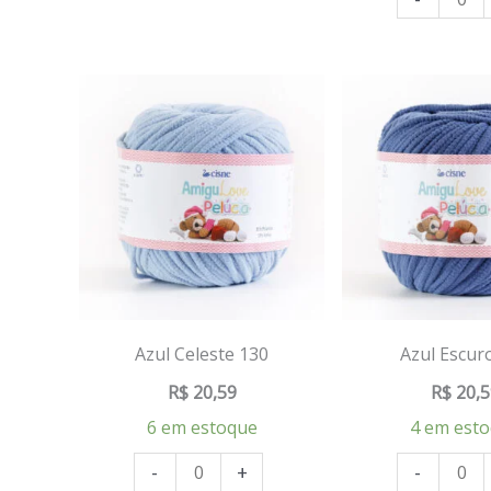
Azul Celeste 130
Azul Escur
R$
20,59
R$
20,5
6 em estoque
4 em est
-
+
-