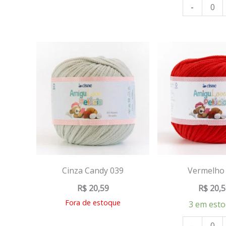
-
Cinza Candy 039
Vermelho
R$
20,59
R$
20,5
Fora de estoque
3 em est
-