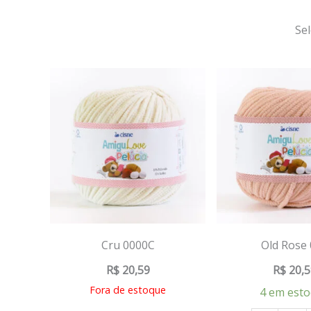
Se
Cru 0000C
Old Rose
R$
20,59
R$
20,5
Fora de estoque
4 em est