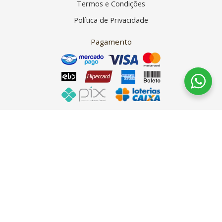
Termos e Condições
Política de Privacidade
Pagamento
As fotos dos produtos são meramente ilustrativas e as cores
apresentadas podem sofrer variações de tonalidade de acordo com a
configuração do monitor. Preços, promoções e formas de pagamento
válidos exclusivamente para compras através da loja virtual e enquanto
durar o estoque. Os preços apresentados são válidos para pagamentos a
vista e podem sofrer alterações sem aviso prévio.
Copyright © 2026 – Armarinho Fios Aurora – CNPJ 38.113.611/0001-19
Rua Dom Braz Baltazar, 365, Cachoeirinha. Belo Horizonte/MG. CEP