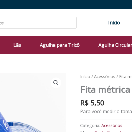
Início
Lãs
Agulha para Tricô
Agulha Circula
Início
/
Acessórios
/ Fita m
Fita métric
R$
5,50
Para você medir o taman
Categoria:
Acessórios