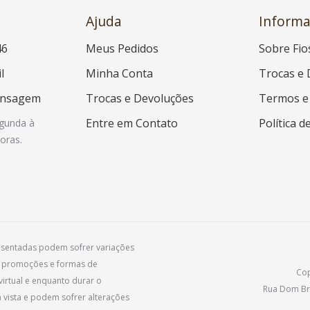
Ajuda
Informa
46
Meus Pedidos
Sobre Fio
l
Minha Conta
Trocas e 
ensagem
Trocas e Devoluções
Termos e
Entre em Contato
Política d
gunda à
oras.
resentadas podem sofrer variações
, promoções e formas de
Cop
irtual e enquanto durar o
Rua Dom Bra
vista e podem sofrer alterações