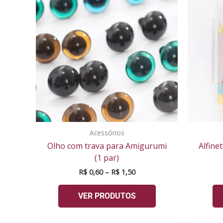
preço:
R$ 0,60
através
R$ 1,50
Acessórios
Olho com trava para Amigurumi
Alfine
(1 par)
R$
0,60
–
R$
1,50
VER PRODUTOS