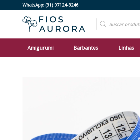
Ir
WhatsApp:
(31) 97124-3246
para
o
Pesquisar
produtos
conteúdo
Amigurumi
Barbantes
Linhas