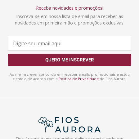
Receba novidades e promoções!
Inscreva-se em nossa lista de email para receber as
novidades em primeira mão e promoções exclusivas.
E
-
m
a
QUERO ME INSCREVER
i
l
Ao me inscrever concordo em receber emails promocionais e estou
ciente e de acordo com a
Política de Privacidade
do Fios Aurora.
Fios Aurora é um armarinho online especializado em