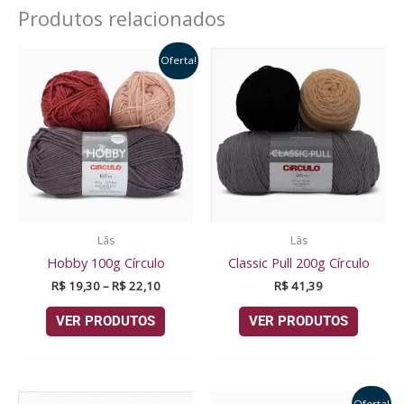
Produtos relacionados
Faixa
Oferta!
de
preço:
R$ 19,30
através
R$ 22,10
Lãs
Lãs
Hobby 100g Círculo
Classic Pull 200g Círculo
R$
19,30
–
R$
22,10
R$
41,39
VER PRODUTOS
VER PRODUTOS
Oferta!