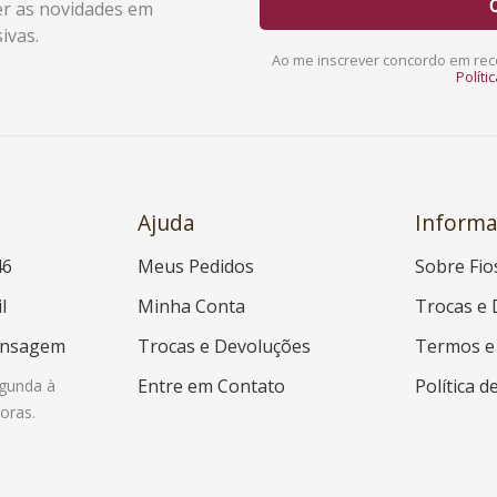
er as novidades em
a
ivas.
i
Ao me inscrever concordo em rece
l
Políti
Ajuda
Informa
46
Meus Pedidos
Sobre Fio
l
Minha Conta
Trocas e 
ensagem
Trocas e Devoluções
Termos e
Entre em Contato
Política d
gunda à
oras.