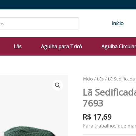
Início
Lãs
Agulha para Tricô
Agulha Circula
Início
/
Lãs
/ Lã Sedificada
Lã Sedificad
7693
R$
17,69
Para trabalhos que man