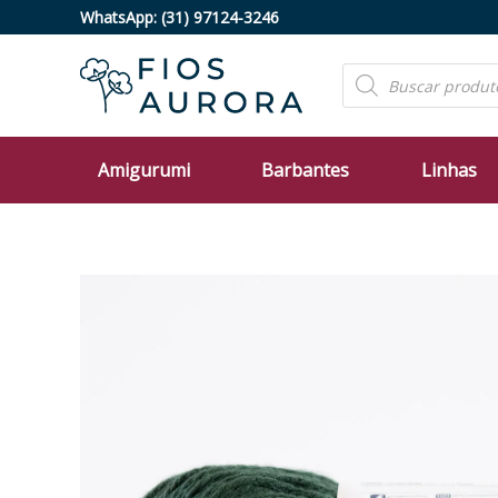
Ir
WhatsApp:
(31) 97124-3246
para
o
Pesquisar
produtos
conteúdo
Amigurumi
Barbantes
Linhas