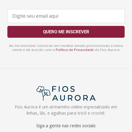
E
-
m
a
QUERO ME INSCREVER
i
l
Ao me inscrever concordo em receber emails promocionais e estou
ciente e de acordo com a
Política de Privacidade
do Fios Aurora.
Fios Aurora é um armarinho online especializado em
linhas, lãs, e agulhas para tricô e crochê.
Siga a gente nas redes sociais: