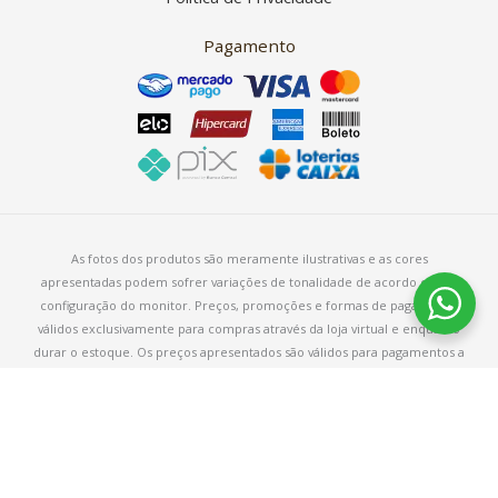
Pagamento
As fotos dos produtos são meramente ilustrativas e as cores
apresentadas podem sofrer variações de tonalidade de acordo com a
configuração do monitor. Preços, promoções e formas de pagamento
válidos exclusivamente para compras através da loja virtual e enquanto
durar o estoque. Os preços apresentados são válidos para pagamentos a
vista e podem sofrer alterações sem aviso prévio.
Copyright © 2026 – Armarinho Fios Aurora – CNPJ 38.113.611/0001-19
Rua Dom Braz Baltazar, 365, Cachoeirinha. Belo Horizonte/MG. CEP
31150-100