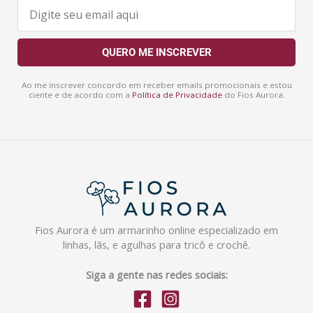
E
-
m
a
QUERO ME INSCREVER
i
l
Ao me inscrever concordo em receber emails promocionais e estou
ciente e de acordo com a
Política de Privacidade
do Fios Aurora.
Fios Aurora é um armarinho online especializado em
linhas, lãs, e agulhas para tricô e crochê.
Siga a gente nas redes sociais: