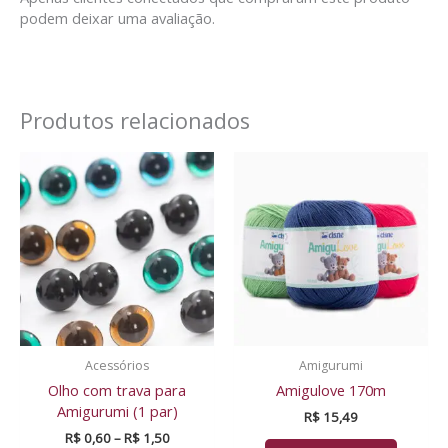
podem deixar uma avaliação.
Produtos relacionados
Faixa
de
preço:
R$ 0,60
através
R$ 1,50
Acessórios
Amigurumi
Olho com trava para
Amigulove 170m
Amigurumi (1 par)
R$
15,49
R$
0,60
–
R$
1,50