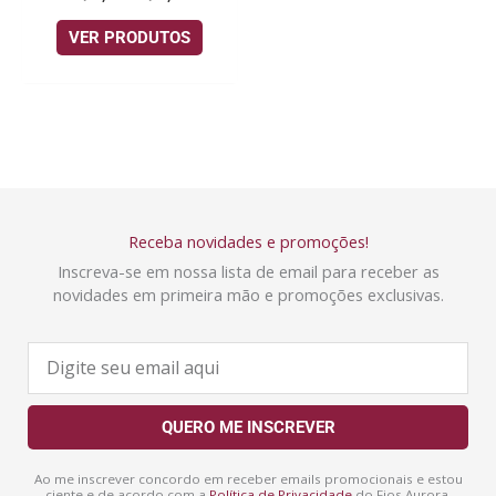
VER PRODUTOS
Receba novidades e promoções!
Inscreva-se em nossa lista de email para receber as
novidades em primeira mão e promoções exclusivas.
E
-
m
a
QUERO ME INSCREVER
i
l
Ao me inscrever concordo em receber emails promocionais e estou
ciente e de acordo com a
Política de Privacidade
do Fios Aurora.