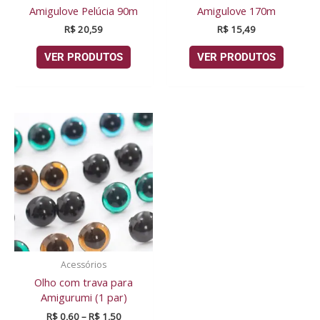
Amigulove Pelúcia 90m
Amigulove 170m
R$
20,59
R$
15,49
VER PRODUTOS
VER PRODUTOS
Faixa
de
preço:
R$ 0,60
através
R$ 1,50
Acessórios
Olho com trava para
Amigurumi (1 par)
R$
0,60
–
R$
1,50